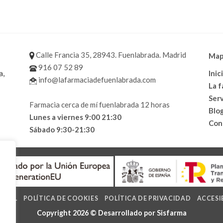
Calle Francia 35, 28943. Fuenlabrada. Madrid
Mapa
916 07 52 89
a,
Inic
info@lafarmaciadefuenlabrada.com
La 
Serv
Farmacia cerca de mí fuenlabrada 12 horas
Blo
Lunes a viernes 9:00 21:30
Con
Sábado 9:30-21:30
LEGAL
POLÍTICA DE COOKIES
POLÍTICA DE PRIVACIDAD
ACCESI
Copyright 2026 © Desarrollado por
Sisfarma