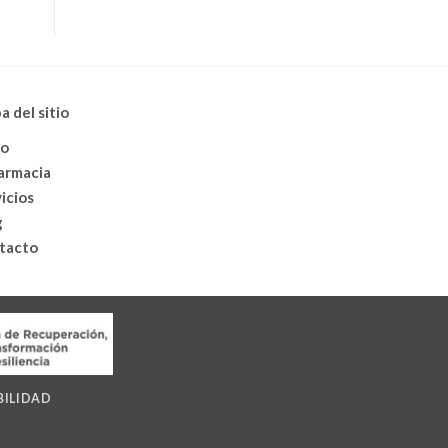
 del sitio
io
farmacia
icios
g
tacto
BILIDAD