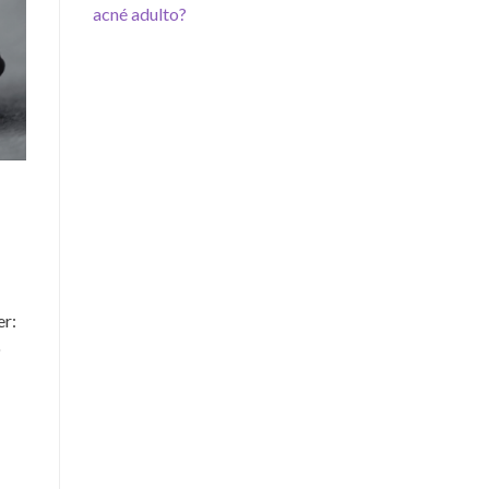
acné adulto?
er:
o