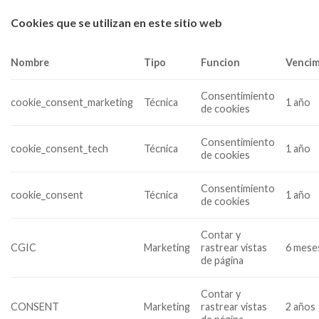
Cookies que se utilizan en este sitio web
Nombre
Tipo
Funcion
Venci
Consentimiento
cookie_consent_marketing
Técnica
1 año
de cookies
Consentimiento
cookie_consent_tech
Técnica
1 año
de cookies
Consentimiento
cookie_consent
Técnica
1 año
de cookies
Contar y
CGIC
Marketing
rastrear vistas
6 mese
de página
Contar y
CONSENT
Marketing
rastrear vistas
2 años