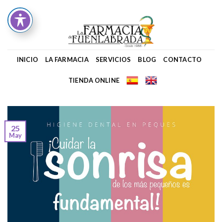
Skip
to
content
INICIO
LA FARMACIA
SERVICIOS
BLOG
CONTACTO
TIENDA ONLINE
25
May