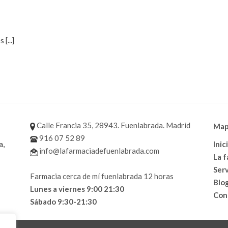
 [...]
Calle Francia 35, 28943. Fuenlabrada. Madrid
Mapa
916 07 52 89
a,
Inic
info@lafarmaciadefuenlabrada.com
La 
Serv
Farmacia cerca de mí fuenlabrada 12 horas
Blo
Lunes a viernes 9:00 21:30
Con
Sábado 9:30-21:30