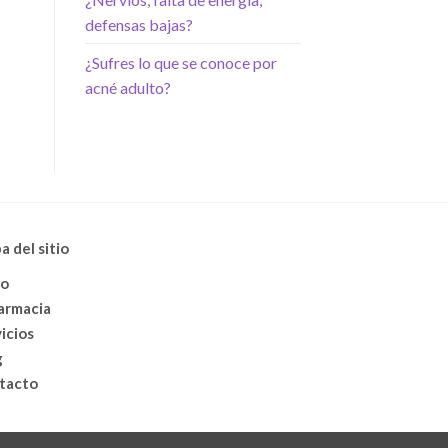
defensas bajas?
¿Sufres lo que se conoce por
acné adulto?
 del sitio
io
farmacia
icios
g
tacto